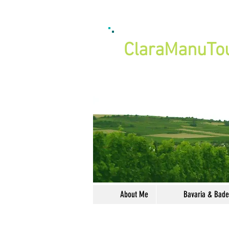
ClaraManu
To
About Me
Bavaria & Bad